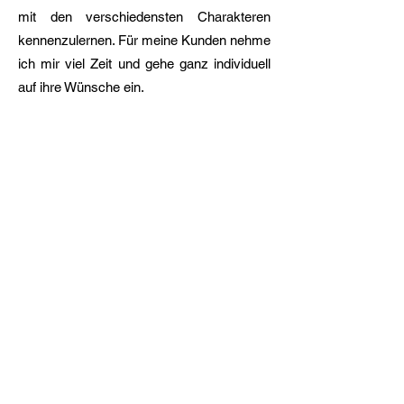
mit den verschiedensten Charakteren
kennenzulernen. Für meine Kunden nehme
ich mir viel Zeit und gehe ganz individuell
auf ihre Wünsche ein.
Sie sind auf der Suche nach einem
Mobilen Coiffeur, Brautstyling oder Make-
up für einen ganz besonderen Anlass in
der Umgebung Luzern? Ich kann Ihnen
das komplette Paket anbieten, für jeden
Anlass egal ob Hochzeit, Dinner Party
oder Geburtstag. Sie bekommen eine
kompetente Beratung, die passende Frisur
und ein Make-Up ganz nach Ihren
individuellen Wünschen.
Bei Interesse kontaktieren Sie mich ganz
unverbindlich unter Telefonnummer oder
per E-Mail: Emailadresse.