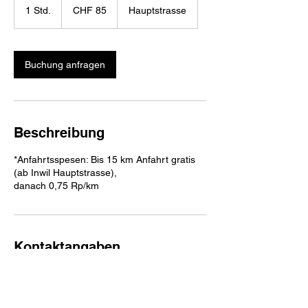
Schweizer
1 Std.
1
CHF 85
Hauptstrasse
Franken
S
t
d
Buchung anfragen
Beschreibung
*Anfahrtsspesen: Bis 15 km Anfahrt gratis
(ab Inwil Hauptstrasse),
danach 0,75 Rp/km
Kontaktangaben
Hauptstrasse 31, 6034 Inwil, Schweiz