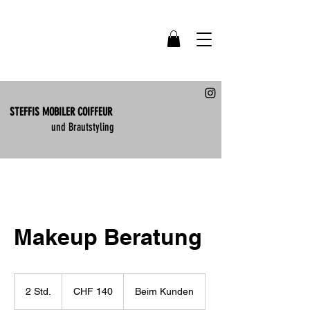
STEFFIS MOBILER COIFFEUR
und Brautstyling
Makeup Beratung
140
Schweizer
2 Std.
2
CHF 140
Beim Kunden
Franken
S