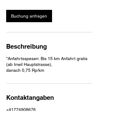
t
d
.
Buchung anfragen
Beschreibung
*Anfahrtsspesen: Bis 15 km Anfahrt gratis
(ab Inwil Hauptstrasse),
danach 0,75 Rp/km
Kontaktangaben
+41774908676
s.styling@gmx.ch
Hauptstrasse 31, 6034 Inwil, Schweiz