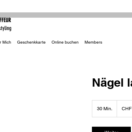
FFEUR
styling
r Mich
Geschenkkarte
Online buchen
Members
Nägel l
20
Schweizer
30 Min.
3
CHF
Franken
0
M
i