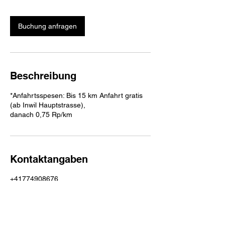
M
i
n
Buchung anfragen
.
Beschreibung
*Anfahrtsspesen: Bis 15 km Anfahrt gratis
(ab Inwil Hauptstrasse),
danach 0,75 Rp/km
Kontaktangaben
+41774908676
s.styling@gmx.ch
Hauptstrasse 31, 6034 Inwil, Schweiz