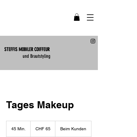
STEFFIS MOBILER COIFFEUR
und Brautstyling
Tages Makeup
65
Schweizer
45 Min.
4
CHF 65
Beim Kunden
Franken
5